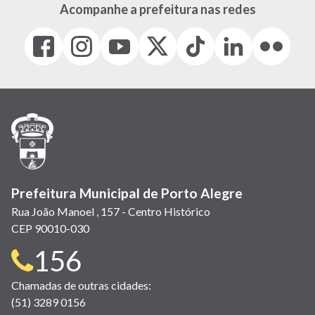
Acompanhe a prefeitura nas redes
Facebook
Instagram
Youtube
X
Tiktok
LinkedIn
Flickr
(link
(link
(link
(Antigo
(link
(link
(link
abre
abre
abre
Twitter)
abre
abre
abre
em
em
em
(link
em
em
em
nova
nova
nova
abre
nova
nova
nova
janela)
janela)
janela)
em
janela)
janela)
janela)
nova
janela)
Prefeitura Municipal de Porto Alegre
Rua João Manoel , 157 - Centro Histórico
CEP 90010-030
Telefone
156
para
Chamadas de outras cidades:
(51) 3289 0156