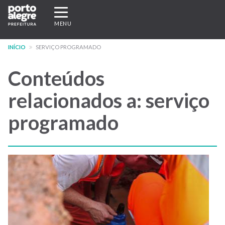
Pular
Expandir/recolher
para
navegação
MENU
o
conteúdo
INÍCIO
SERVIÇO PROGRAMADO
principal
Conteúdos
relacionados a: serviço
programado