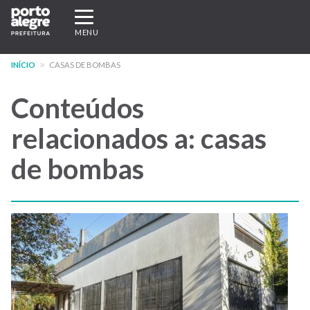
Pular
Expandir/recolher
para
navegação
MENU
o
conteúdo
INÍCIO
CASAS DE BOMBAS
principal
Conteúdos
relacionados a: casas
de bombas