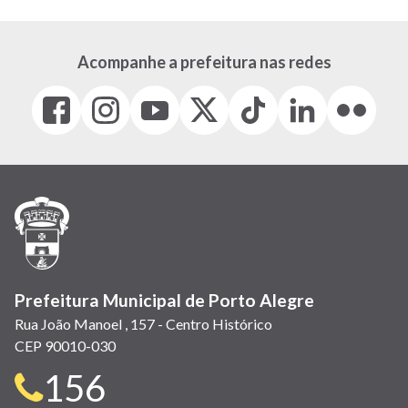
Acompanhe a prefeitura nas redes
Facebook
Instagram
Youtube
X
Tiktok
LinkedIn
Flickr
(link
(link
(link
(Antigo
(link
(link
(link
abre
abre
abre
Twitter)
abre
abre
abre
em
em
em
(link
em
em
em
nova
nova
nova
abre
nova
nova
nova
janela)
janela)
janela)
em
janela)
janela)
janela)
nova
janela)
Prefeitura Municipal de Porto Alegre
Rua João Manoel , 157 - Centro Histórico
CEP 90010-030
Telefone
156