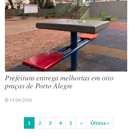
Prefeitura entrega melhorias em oito
praças de Porto Alegre
13/06/2026
Página
1
Página
2
Página
3
Página
4
Página
5
Próxima
››
Última
Última »
Paginação
atual
página
página