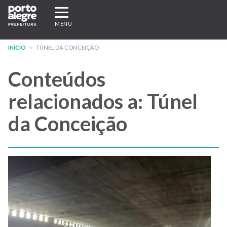
Pular
Expandir/recolher
para
navegação
MENU
o
conteúdo
INÍCIO
TÚNEL DA CONCEIÇÃO
principal
Conteúdos
relacionados a: Túnel
da Conceição