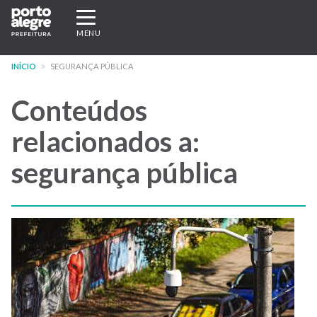
Pular
Expandir/recolher
para
navegação
MENU
o
conteúdo
INÍCIO
SEGURANÇA PÚBLICA
principal
Conteúdos
relacionados a:
segurança pública