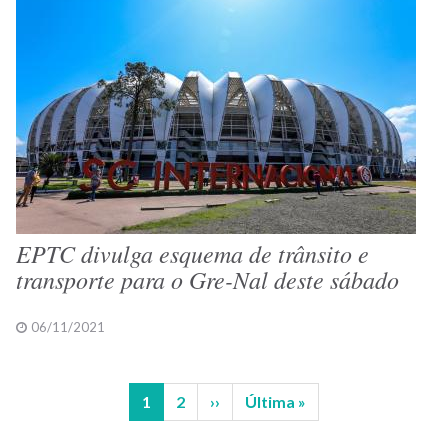
EPTC divulga esquema de trânsito e
transporte para o Gre-Nal deste sábado
06/11/2021
Página
1
Página
2
Próxima
››
Última
Última »
Paginação
atual
página
página