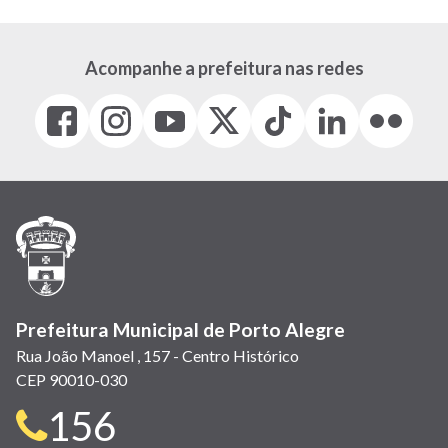
Acompanhe a prefeitura nas redes
Facebook
Instagram
Youtube
X
Tiktok
LinkedIn
Flickr
(link
(link
(link
(Antigo
(link
(link
(link
abre
abre
abre
Twitter)
abre
abre
abre
em
em
em
(link
em
em
em
nova
nova
nova
abre
nova
nova
nova
janela)
janela)
janela)
em
janela)
janela)
janela)
nova
janela)
Prefeitura Municipal de Porto Alegre
Rua João Manoel , 157 - Centro Histórico
CEP 90010-030
Telefone
156