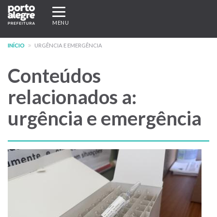
Pular
Expandir/recolher
para
navegação
MENU
o
conteúdo
INÍCIO
URGÊNCIA E EMERGÊNCIA
principal
Conteúdos
relacionados a:
urgência e emergência