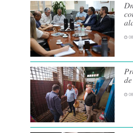
Dm
co
al
08
Pr
de
08