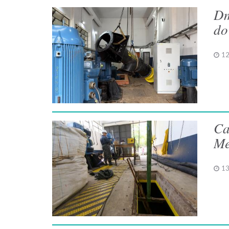
Dm
do
12
Ca
Me
13