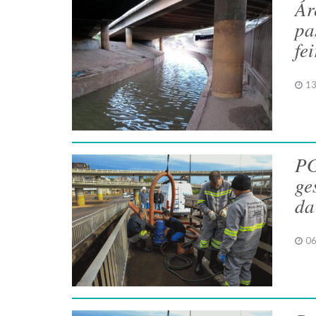
Ár
pa
fe
13
PG
ge
da
06