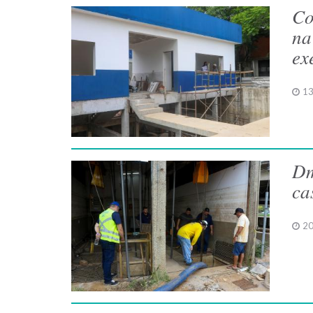
Co
na
ex
13
Dm
ca
20