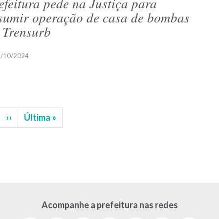
efeitura pede na Justiça para
sumir operação de casa de bombas
 Trensurb
/10/2024
gina
Próxima
››
Última
Última »
página
página
Acompanhe a prefeitura nas redes