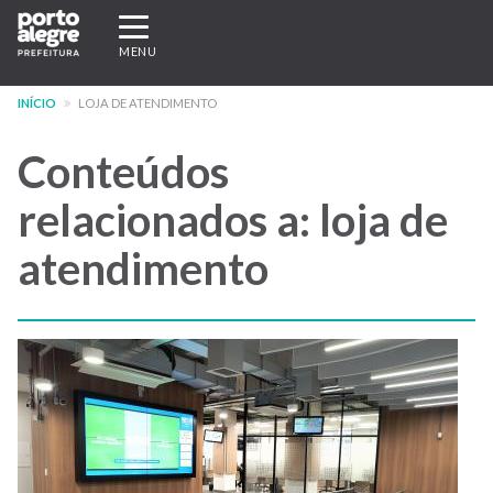
Pular
Expandir/recolher
para
navegação
MENU
o
conteúdo
INÍCIO
LOJA DE ATENDIMENTO
principal
Conteúdos
relacionados a: loja de
atendimento