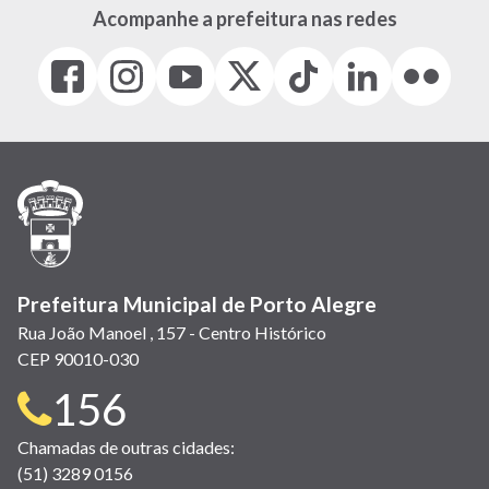
Acompanhe a prefeitura nas redes
Facebook
Instagram
Youtube
X
Tiktok
LinkedIn
Flickr
(link
(link
(link
(Antigo
(link
(link
(link
abre
abre
abre
Twitter)
abre
abre
abre
em
em
em
(link
em
em
em
nova
nova
nova
abre
nova
nova
nova
janela)
janela)
janela)
em
janela)
janela)
janela)
nova
janela)
Prefeitura Municipal de Porto Alegre
Rua João Manoel , 157 - Centro Histórico
CEP 90010-030
Telefone
156
para
Chamadas de outras cidades:
(51) 3289 0156