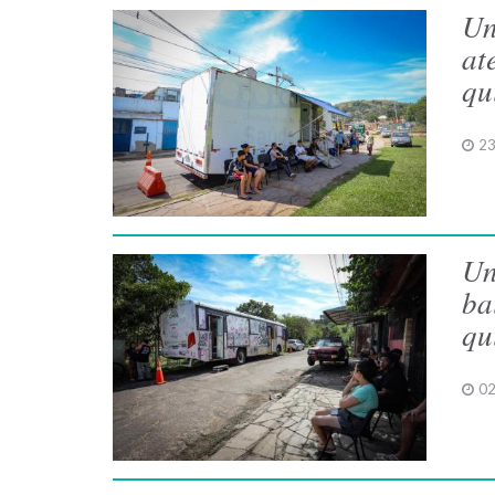
Un
at
qu
23
Un
ba
qu
02