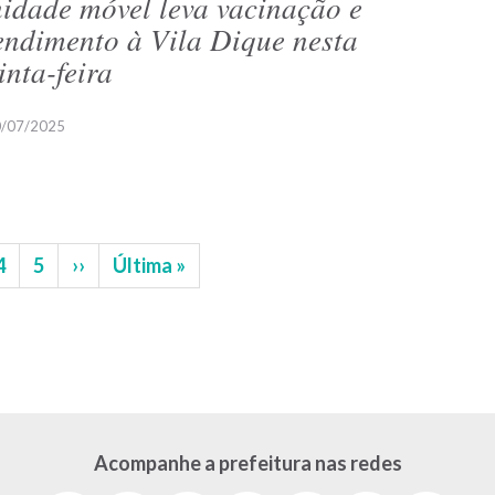
idade móvel leva vacinação e
endimento à Vila Dique nesta
inta-feira
/07/2025
na
Página
4
Página
5
Próxima
››
Última
Última »
página
página
Acompanhe a prefeitura nas redes