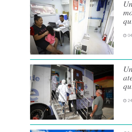
Un
mo
qu
04
Un
at
qu
24