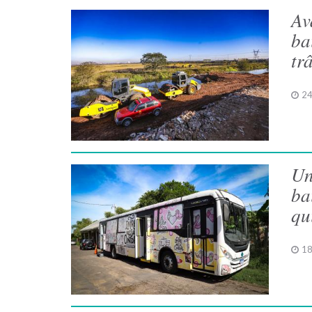
Av
ba
tr
24
Un
ba
qu
18