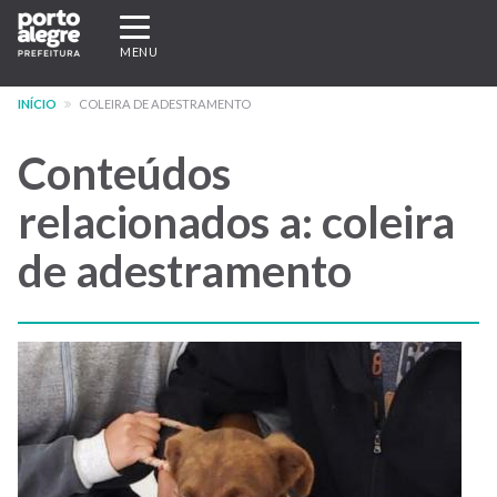
Pular
Expandir/recolher
para
navegação
MENU
o
conteúdo
INÍCIO
COLEIRA DE ADESTRAMENTO
principal
Conteúdos
relacionados a: coleira
de adestramento