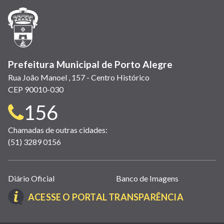
janela)
janela)
janela)
em
janela)
janela)
janela)
nova
janela)
Prefeitura Municipal de Porto Alegre
Rua João Manoel , 157 - Centro Histórico
CEP 90010-030
Telefone
156
para
Chamadas de outras cidades:
(51) 3289 0156
contato:
Links
Diário Oficial
Banco de Imagens
úteis
(LINK
ACESSE O PORTAL TRANSPARÊNCIA
(abrem
ABRE
em
EM