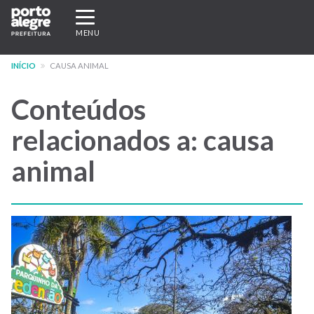
Pular
Expandir/recolher
para
navegação
MENU
o
conteúdo
INÍCIO
CAUSA ANIMAL
principal
Conteúdos
relacionados a: causa
animal