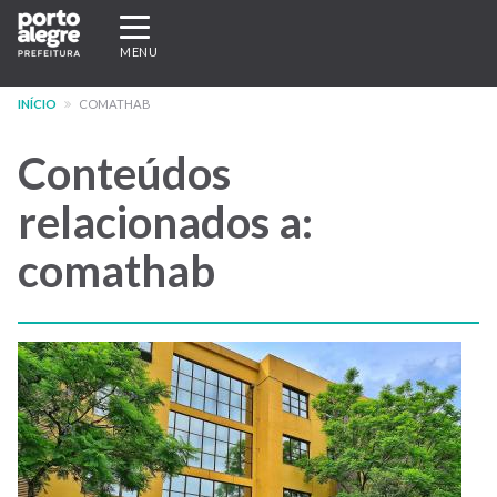
Pular
Expandir/recolher
para
navegação
MENU
o
conteúdo
INÍCIO
COMATHAB
principal
Conteúdos
relacionados a:
comathab