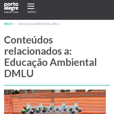
Pular
Expandir/recolher
para
navegação
MENU
o
conteúdo
INÍCIO
EDUCAÇÃO AMBIENTAL DMLU
principal
Conteúdos
relacionados a:
Educação Ambiental
DMLU