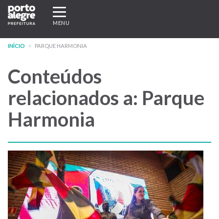
Pular
Expandir/recolher
para
navegação
MENU
o
conteúdo
INÍCIO
PARQUE HARMONIA
principal
Conteúdos
relacionados a: Parque
Harmonia