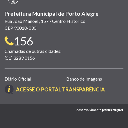
Prefeitura Municipal de Porto Alegre
Rua João Manoel , 157 - Centro Histórico
CEP 90010-030
Telefone
156
para
Chamadas de outras cidades:
(51) 3289 0156
contato:
Links
Diário Oficial
Banco de Imagens
úteis
(LINK
ACESSE O PORTAL TRANSPARÊNCIA
(abrem
ABRE
em
EM
nova
(link
NOVA
janela)
abre
JANELA)
em