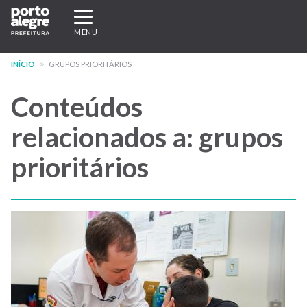
Pular
Expandir/recolher
para
navegação
MENU
o
conteúdo
INÍCIO
GRUPOS PRIORITÁRIOS
principal
Conteúdos
relacionados a: grupos
prioritários