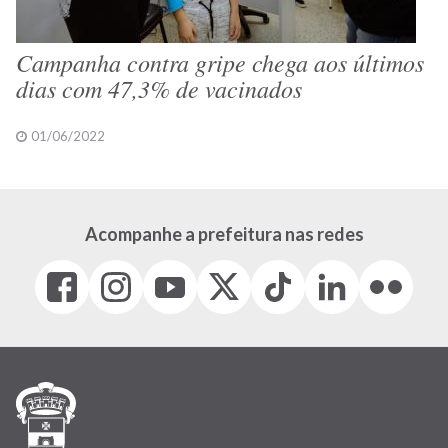
Campanha contra gripe chega aos últimos
dias com 47,3% de vacinados
01/06/2022
Acompanhe a prefeitura nas redes
Facebook
Instagram
Youtube
X
Tiktok
LinkedIn
Flickr
(link
(link
(link
(Antigo
(link
(link
(link
abre
abre
abre
Twitter)
abre
abre
abre
em
em
em
(link
em
em
em
nova
nova
nova
abre
nova
nova
nova
janela)
janela)
janela)
em
janela)
janela)
janela)
nova
janela)