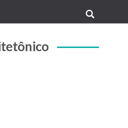
Buscar
no
site
itetônico