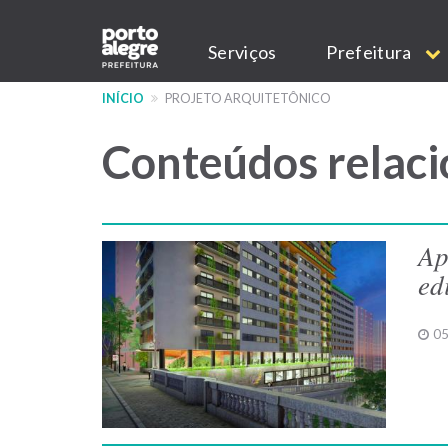
Pular
Main
para
Serviços
Prefeitura
o
navigation
conteúdo
INÍCIO
PROJETO ARQUITETÔNICO
principal
Conteúdos relaci
Ap
ed
05