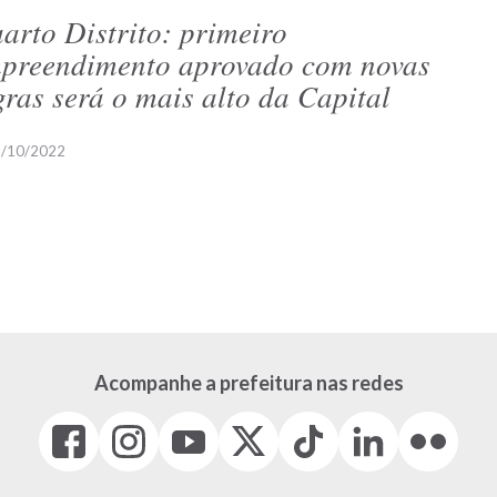
arto Distrito: primeiro
preendimento aprovado com novas
gras será o mais alto da Capital
/10/2022
Acompanhe a prefeitura nas redes
Facebook
Instagram
Youtube
X
Tiktok
LinkedIn
Flickr
(link
(link
(link
(Antigo
(link
(link
(link
abre
abre
abre
Twitter)
abre
abre
abre