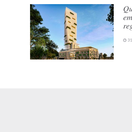
Qu
em
re
31