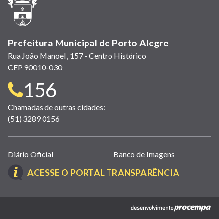
nova
janela)
Prefeitura Municipal de Porto Alegre
Rua João Manoel , 157 - Centro Histórico
CEP 90010-030
Telefone
156
para
Chamadas de outras cidades:
(51) 3289 0156
contato:
Links
Diário Oficial
Banco de Imagens
úteis
(LINK
ACESSE O PORTAL TRANSPARÊNCIA
(abrem
ABRE
em
EM
nova
(link
NOVA
janela)