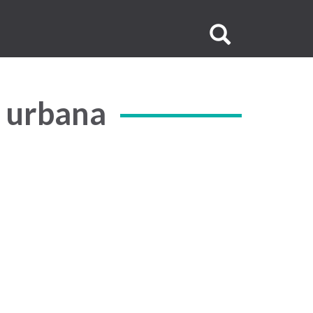
Buscar
no
site
o urbana