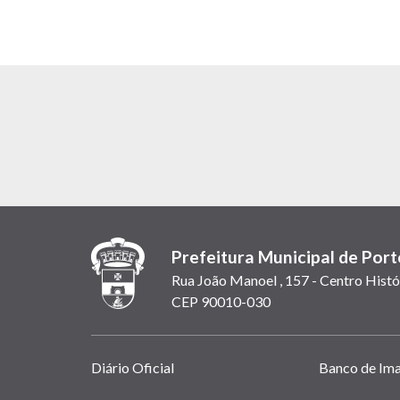
Prefeitura Municipal de Port
Rua João Manoel , 157 - Centro Histó
CEP 90010-030
Links
Diário Oficial
Banco de Im
úteis