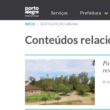
Pular
Main
para
Serviços
Prefeitura
o
navigation
conteúdo
INÍCIO
REVITALIZAÇÃO URBANA
principal
Conteúdos relaci
Pa
re
16