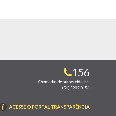
Telefone
156
para
Chamadas de outras cidades:
(51) 3289 0156
contato:
(LINK
ACESSE O PORTAL TRANSPARÊNCIA
ABRE