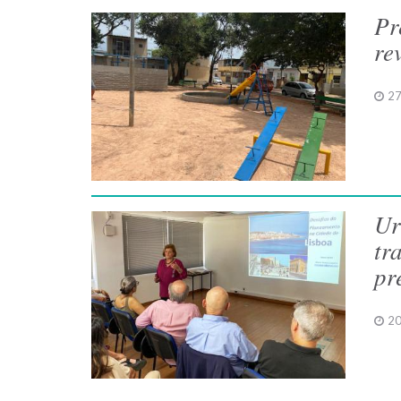
Pr
re
27
Ur
tr
pr
20