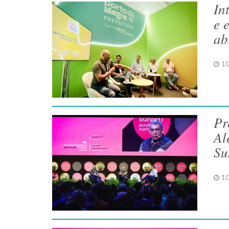
In
e 
ab
10
Pr
Al
Su
10