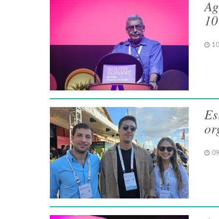
Ag
10
10
Es
or
09