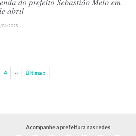
enda do prefeito Sebastião Melo em
de abril
/04/2025
gina
Página
4
Próxima
››
Última
Última »
página
página
Acompanhe a prefeitura nas redes