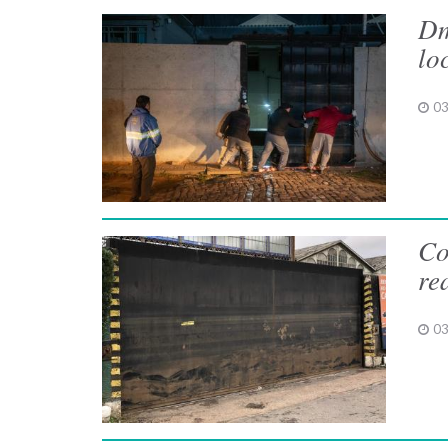
Dm
lo
03
Co
re
03