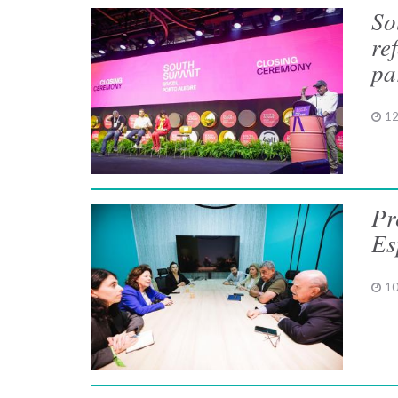
So
re
pa
12
Pr
Es
10