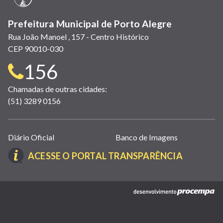
Prefeitura Municipal de Porto Alegre
Rua João Manoel , 157 - Centro Histórico
CEP 90010-030
Telefone
156
para
Chamadas de outras cidades:
(51) 3289 0156
contato:
Links
Diário Oficial
Banco de Imagens
úteis
(LINK
ACESSE O PORTAL TRANSPARÊNCIA
(abrem
ABRE
em
EM
nova
(link
NOVA
janela)
abre
JANELA)
em