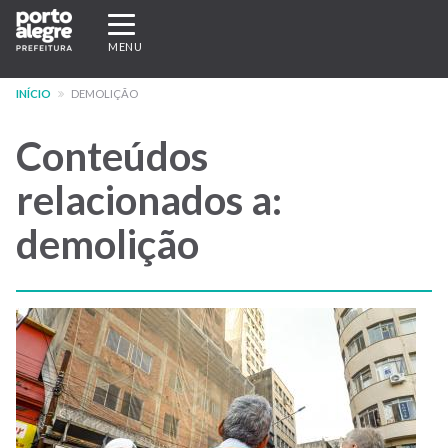
Pular
Expandir/recolher
para
navegação
MENU
o
conteúdo
INÍCIO
DEMOLIÇÃO
principal
Conteúdos
relacionados a:
demolição