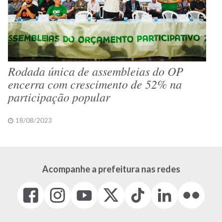
Rodada única de assembleias do OP
encerra com crescimento de 52% na
participação popular
18/08/2023
Acompanhe a prefeitura nas redes
Facebook
Instagram
Youtube
X
Tiktok
LinkedIn
Flickr
(link
(link
(link
(Antigo
(link
(link
(link
abre
abre
abre
Twitter)
abre
abre
abre