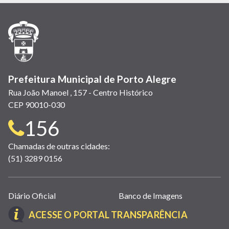
em
em
em
(link
em
em
em
nova
nova
nova
abre
nova
nova
nova
janela)
janela)
janela)
em
janela)
janela)
janela)
nova
janela)
Prefeitura Municipal de Porto Alegre
Rua João Manoel , 157 - Centro Histórico
CEP 90010-030
Telefone
156
para
Chamadas de outras cidades:
(51) 3289 0156
contato:
Links
Diário Oficial
Banco de Imagens
úteis
(LINK
ACESSE O PORTAL TRANSPARÊNCIA
(abrem
ABRE