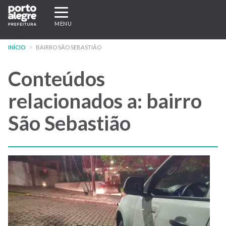
Pular
Expandir/recolher
para
navegação
MENU
o
conteúdo
INÍCIO
BAIRRO SÃO SEBASTIÃO
principal
Conteúdos
relacionados a: bairro
São Sebastião