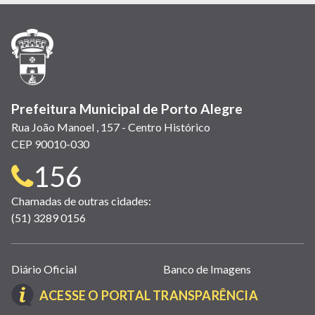
em
em
em
(link
em
em
em
nova
nova
nova
abre
nova
nova
nova
janela)
janela)
janela)
em
janela)
janela)
janela)
nova
janela)
Prefeitura Municipal de Porto Alegre
Rua João Manoel , 157 - Centro Histórico
CEP 90010-030
Telefone
156
para
Chamadas de outras cidades:
(51) 3289 0156
contato:
Links
Diário Oficial
Banco de Imagens
úteis
(LINK
ACESSE O PORTAL TRANSPARÊNCIA
(abrem
ABRE