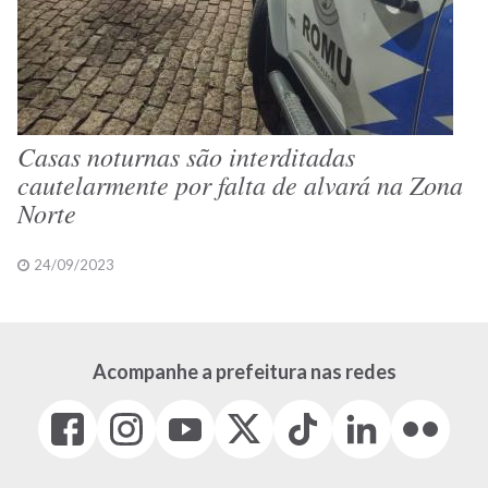
Casas noturnas são interditadas
cautelarmente por falta de alvará na Zona
Norte
24/09/2023
Acompanhe a prefeitura nas redes
Facebook
Instagram
Youtube
X
Tiktok
LinkedIn
Flickr
(link
(link
(link
(Antigo
(link
(link
(link
abre
abre
abre
Twitter)
abre
abre
abre