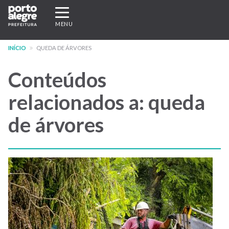
Pular
Expandir/recolher
para
navegação
MENU
o
conteúdo
INÍCIO
QUEDA DE ÁRVORES
principal
Conteúdos
relacionados a: queda
de árvores