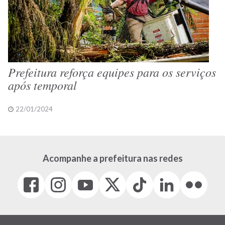
Prefeitura reforça equipes para os serviços
após temporal
22/01/2024
Acompanhe a prefeitura nas redes
Facebook
Instagram
Youtube
X
Tiktok
LinkedIn
Flickr
(link
(link
(link
(Antigo
(link
(link
(link
abre
abre
abre
Twitter)
abre
abre
abre
em
em
em
(link
em
em
em
nova
nova
nova
abre
nova
nova
nova