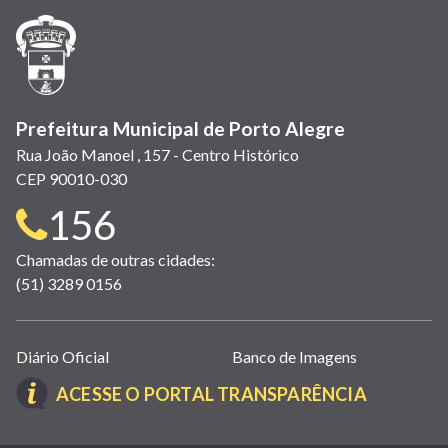
janela)
janela)
janela)
em
janela)
janela)
janela)
nova
janela)
Prefeitura Municipal de Porto Alegre
Rua João Manoel , 157 - Centro Histórico
CEP 90010-030
Telefone
156
para
Chamadas de outras cidades:
(51) 3289 0156
contato:
Links
Diário Oficial
Banco de Imagens
úteis
(LINK
ACESSE O PORTAL TRANSPARÊNCIA
(abrem
ABRE
em
EM