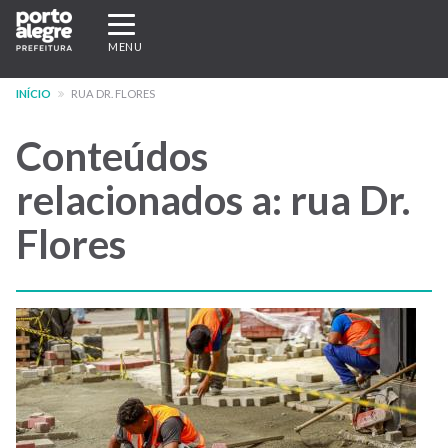
Pular
Expandir/recolher
para
navegação
MENU
o
conteúdo
INÍCIO
RUA DR. FLORES
principal
Conteúdos
relacionados a: rua Dr.
Flores