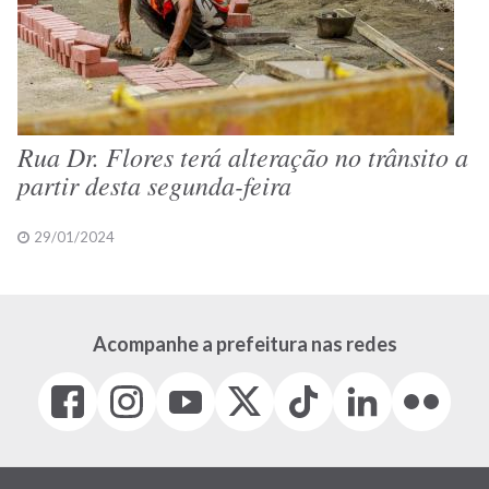
Rua Dr. Flores terá alteração no trânsito a
partir desta segunda-feira
29/01/2024
Acompanhe a prefeitura nas redes
Facebook
Instagram
Youtube
X
Tiktok
LinkedIn
Flickr
(link
(link
(link
(Antigo
(link
(link
(link
abre
abre
abre
Twitter)
abre
abre
abre
em
em
em
(link
em
em
em
nova
nova
nova
abre
nova
nova
nova