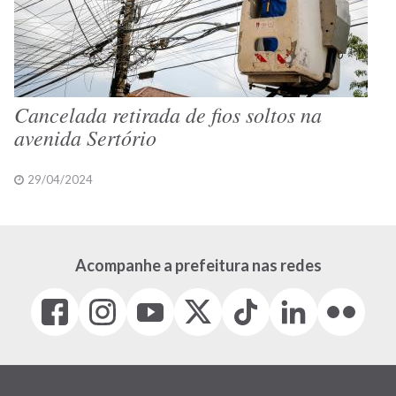
Cancelada retirada de fios soltos na
avenida Sertório
29/04/2024
Acompanhe a prefeitura nas redes
Facebook
Instagram
Youtube
X
Tiktok
LinkedIn
Flickr
(link
(link
(link
(Antigo
(link
(link
(link
abre
abre
abre
Twitter)
abre
abre
abre
em
em
em
(link
em
em
em
nova
nova
nova
abre
nova
nova
nova