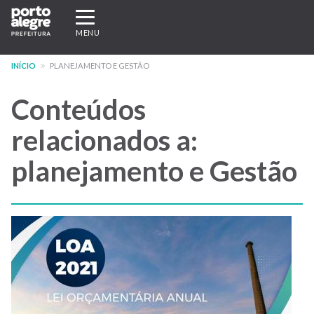
Pular
Expandir/recolher
para
navegação
MENU
o
conteúdo
INÍCIO
PLANEJAMENTO E GESTÃO
principal
Conteúdos
relacionados a:
planejamento e Gestão