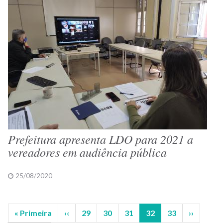
Prefeitura apresenta LDO para 2021 a
vereadores em audiência pública
25/08/2020
Primeira
« Primeira
Página
‹‹
Página
29
Página
30
Página
31
Página
32
Página
33
Próxima
››
Paginação