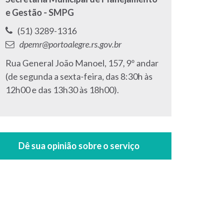
e Gestão - SMPG
Telefone:
(51) 3289-1316
E-
dpemr@portoalegre.rs.gov.br
mail:
Endereço:
Rua General João Manoel, 157, 9º andar
(de segunda a sexta-feira, das 8:30h às
12h00 e das 13h30 às 18h00).