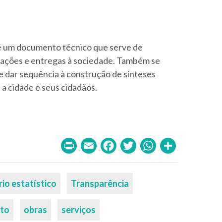
o é um documento técnico que serve de
r ações e entregas à sociedade. Também se
e dar sequência à construção de sínteses
e a cidade e seus cidadãos.
Print
Email
Facebook
Twitter
WhatsA
Share
io estatístico
Transparência
to
obras
serviços