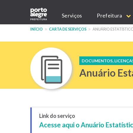
Pular
Main
para
Serviços
Prefeitura
o
navigation
conteúdo
INÍCIO
CARTA DE SERVIÇOS
ANUÁRIO ESTATÍSTICO 
principal
DOCUMENTOS, LICENÇA
Anuário Est
Link do serviço
Acesse aqui o Anuário Estatísti