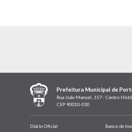
Prefeitura Municipal de Port
Rua João Manoel , 157 - Centro Histó
CEP 90010-030
Links
Diário Oficial
Banco de Im