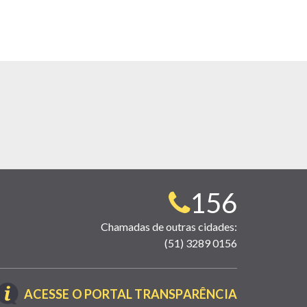
Telefone
156
para
Chamadas de outras cidades:
(51) 3289 0156
contato:
(LINK
ACESSE O PORTAL TRANSPARÊNCIA