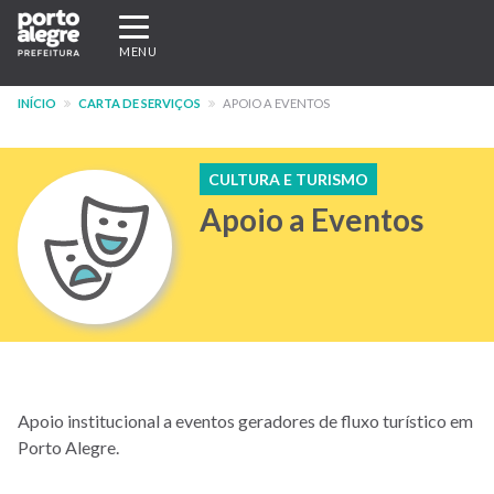
Pular
Expandir/recolher
para
navegação
MENU
o
conteúdo
INÍCIO
CARTA DE SERVIÇOS
APOIO A EVENTOS
principal
CULTURA E TURISMO
Apoio a Eventos
Apoio institucional a eventos geradores de fluxo turístico em
Porto Alegre.