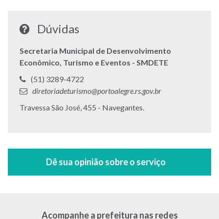
Dúvidas
Secretaria Municipal de Desenvolvimento
Econômico, Turismo e Eventos - SMDETE
Telefone:
(51) 3289-4722
E-
diretoriadeturismo@portoalegre.rs.gov.br
mail:
Endereço:
Travessa São José, 455 - Navegantes.
Acompanhe a prefeitura nas redes