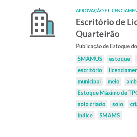
APROVAÇÃO E LICENCIAMEN
Escritório de L
Quarteirão
Publicação de Estoque do
Palavras-
SMAMUS
estoque
chaves:
escritório
licenciame
municipal
meio
amb
Estoque Máximo de TPC 
solo criado
solo
cr
índice
SMAMS