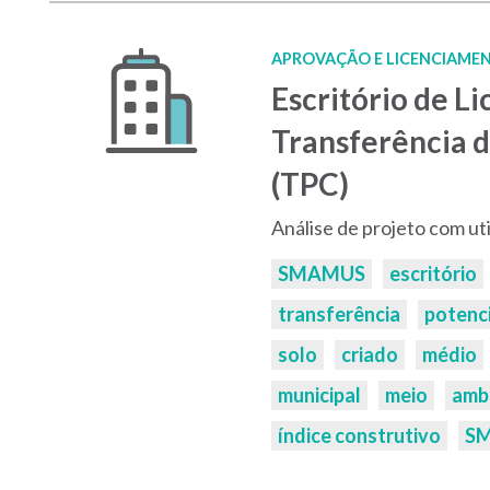
APROVAÇÃO E LICENCIAMEN
Escritório de L
Transferência d
(TPC)
Análise de projeto com uti
Palavras-
SMAMUS
escritório
chaves:
transferência
potenci
solo
criado
médio
municipal
meio
amb
índice construtivo
S