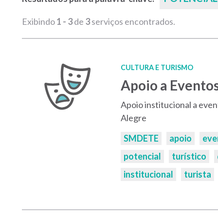
Exibindo
1 - 3
de
3
serviços encontrados.
CULTURA E TURISMO
Apoio a Evento
Apoio institucional a eve
Alegre
Palavras-
SMDETE
apoio
eve
chaves:
potencial
turístico
institucional
turista