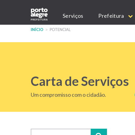
Pular
Main
para
Serviços
Prefeitura
o
navigation
conteúdo
INÍCIO
POTENCIAL
principal
Carta de Serviços
Um compromisso com o cidadão.