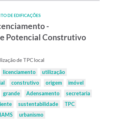
TO DE EDIFICAÇÕES
icenciamento -
e Potencial Construtivo
lização de TPC local
licenciamento
utilização
al
construtivo
origem
imóvel
grande
Adensamento
secretaria
iente
sustentabilidade
TPC
MAMS
urbanismo