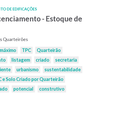
TO DE EDIFICAÇÕES
icenciamento - Estoque de
s Quarteirões
máximo
TPC
Quarteirão
nto
listagem
criado
secretaria
iente
urbanismo
sustentabilidade
e Solo Criado por Quarteirão
iado
potencial
construtivo