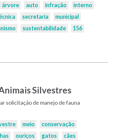
árvore
auto
infração
interno
écnica
secretaria
municipal
anismo
sustentabilidade
156
Animais Silvestres
rar solicitação de manejo de fauna
lvestre
meio
conservação
lhas
ouriços
gatos
cães