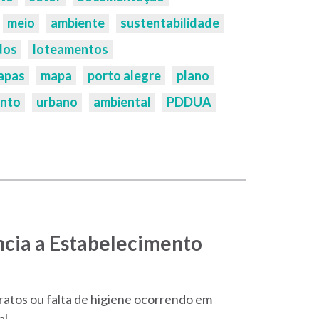
meio
ambiente
sustentabilidade
dos
loteamentos
apas
mapa
porto alegre
plano
ento
urbano
ambiental
PDDUA
ncia a Estabelecimento
ratos ou falta de higiene ocorrendo em
al