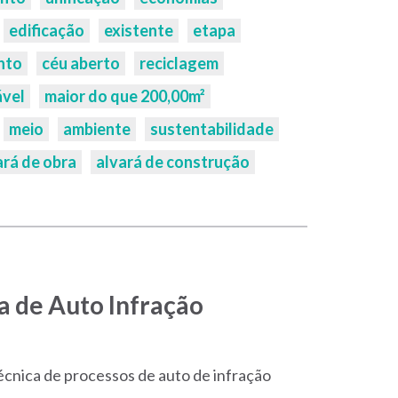
edificação
existente
etapa
nto
céu aberto
reciclagem
ável
maior do que 200,00m²
meio
ambiente
sustentabilidade
ará de obra
alvará de construção
ia de Auto Infração
técnica de processos de auto de infração