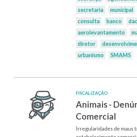
secretaria
municipal
consulta
banco
da
aerolevantamento
m
diretor
desenvolvim
urbanismo
SMAMS
FISCALIZAÇÃO
Animais - Denú
Comercial
Irregularidades de maus t
estabelecimento comerci