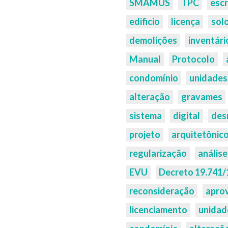
Palavras-
SMAMUS
TPC
escr
chaves:
edificio
licença
sol
demolições
inventári
Manual
Protocolo
condomínio
unidades
alteração
gravames
sistema
digital
des
projeto
arquitetônic
regularização
análise
EVU
Decreto 19.741/
reconsideração
apro
licenciamento
unidad