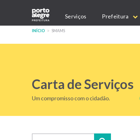
Pular
Main
para
Serviços
Prefeitura
o
navigation
conteúdo
INÍCIO
SMAMS
principal
Carta de Serviços
Um compromisso com o cidadão.