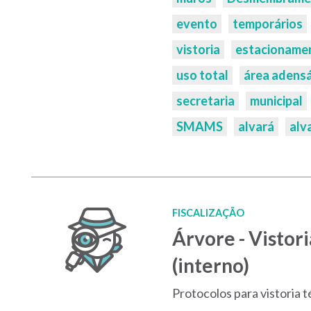
evento
temporários
vistoria
estacioname
uso total
área adens
secretaria
municipal
SMAMS
alvará
alv
FISCALIZAÇÃO
Árvore - Vistor
(interno)
Protocolos para vistoria 