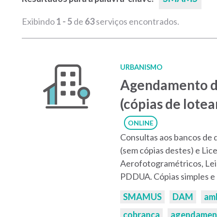
Exibindo
1 - 5
de
63
serviços encontrados.
URBANISMO
Agendamento d
(cópias de lote
ONLINE
Consultas aos bancos de 
(sem cópias destes) e Lic
Aerofotogramétricos, Le
PDDUA. Cópias simples e 
Palavras-
SMAMUS
DAM
am
chaves:
cobrança
agendamen