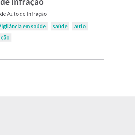
de Infração
de Auto de Infração
Vigilância em saúde
saúde
auto
ação