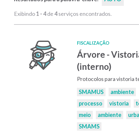
Exibindo
1 - 4
de
4
serviços encontrados.
FISCALIZAÇÃO
Árvore - Vistor
(interno)
Protocolos para vistoria 
Palavras-
SMAMUS
ambiente
chaves:
processo
vistoria
t
meio
ambiente
urb
SMAMS