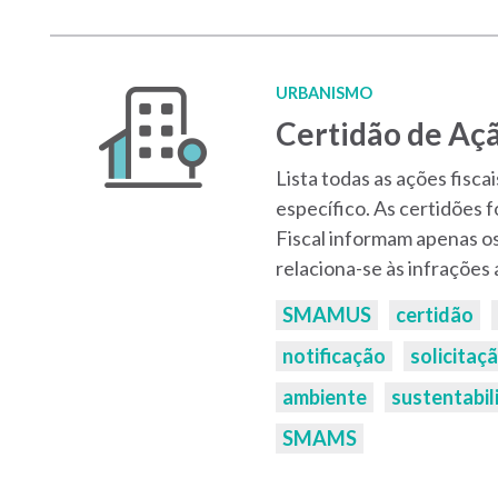
URBANISMO
Certidão de Açã
Lista todas as ações fisc
específico. As certidões 
Fiscal informam apenas os
relaciona-se às infrações 
Palavras-
SMAMUS
certidão
chaves:
notificação
solicitaç
ambiente
sustentabil
SMAMS