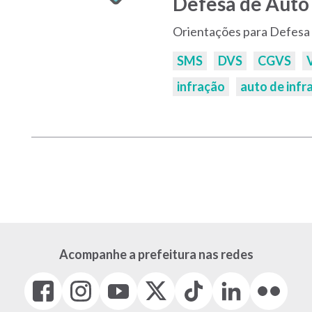
Defesa de Auto 
Orientações para Defesa 
Palavras-
SMS
DVS
CGVS
chaves:
infração
auto de infr
Acompanhe a prefeitura nas redes
Facebook
Instagram
Youtube
X
Tiktok
LinkedIn
Flickr
(link
(link
(link
(Antigo
(link
(link
(link