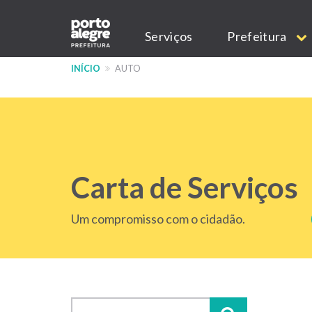
Pular
Main
para
Serviços
Prefeitura
o
navigation
conteúdo
INÍCIO
AUTO
principal
Carta de Serviços
Um compromisso com o cidadão.