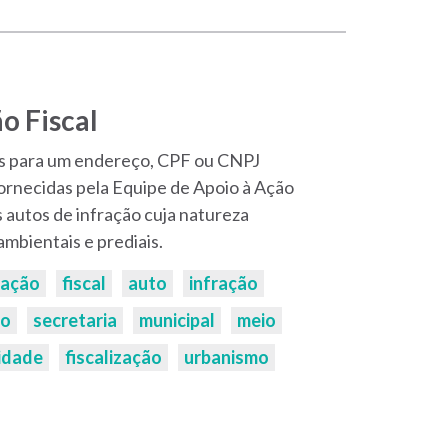
o Fiscal
ais para um endereço, CPF ou CNPJ
fornecidas pela Equipe de Apoio à Ação
 autos de infração cuja natureza
ambientais e prediais.
ação
fiscal
auto
infração
ão
secretaria
municipal
meio
idade
fiscalização
urbanismo