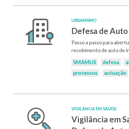
URBANISMO
Defesa de Auto 
Passo a passo para abert
recebimento de auto de in
Palavras-
SMAMUS
defesa
a
chaves:
processos
autuação
VIGILÂNCIA EM SAÚDE
Vigilância em S