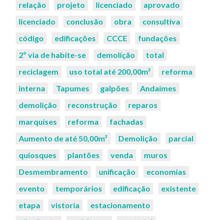
relação
projeto
licenciado
aprovado
licenciado
conclusão
obra
consultiva
código
edificações
CCCE
fundações
2º via de habite-se
demolição
total
reciclagem
uso total até 200,00m²
reforma
interna
Tapumes
galpões
Andaimes
demolição
reconstrução
reparos
marquises
reforma
fachadas
Aumento de até 50,00m²
Demolição
parcial
quiosques
plantões
venda
muros
Desmembramento
unificação
economias
evento
temporários
edificação
existente
etapa
vistoria
estacionamento