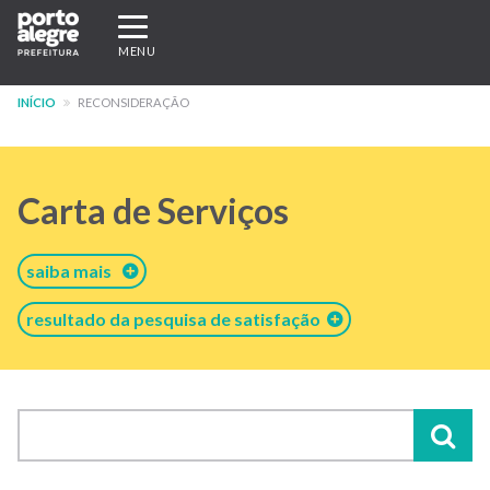
Pular
Expandir/recolher
para
navegação
MENU
o
conteúdo
INÍCIO
RECONSIDERAÇÃO
principal
Carta de Serviços
saiba mais
resultado da pesquisa de satisfação