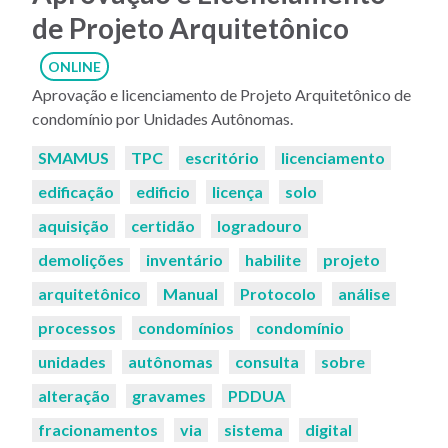
de Projeto Arquitetônico
ONLINE
Aprovação e licenciamento de Projeto Arquitetônico de
condomínio por Unidades Autônomas.
Palavras-
SMAMUS
TPC
escritório
licenciamento
chaves:
edificação
edificio
licença
solo
aquisição
certidão
logradouro
demolições
inventário
habilite
projeto
arquitetônico
Manual
Protocolo
análise
processos
condomínios
condomínio
unidades
autônomas
consulta
sobre
alteração
gravames
PDDUA
fracionamentos
via
sistema
digital