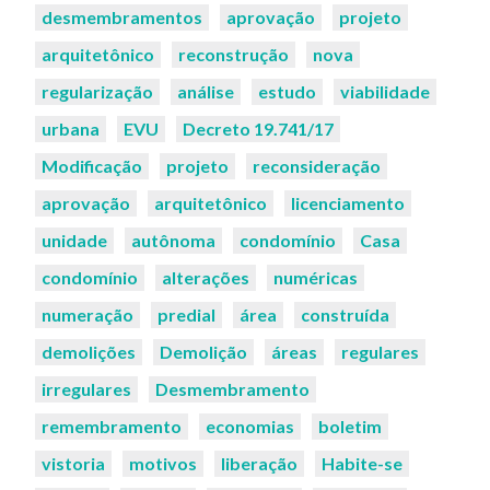
desmembramentos
aprovação
projeto
arquitetônico
reconstrução
nova
regularização
análise
estudo
viabilidade
urbana
EVU
Decreto 19.741/17
Modificação
projeto
reconsideração
aprovação
arquitetônico
licenciamento
unidade
autônoma
condomínio
Casa
condomínio
alterações
numéricas
numeração
predial
área
construída
demolições
Demolição
áreas
regulares
irregulares
Desmembramento
remembramento
economias
boletim
vistoria
motivos
liberação
Habite-se