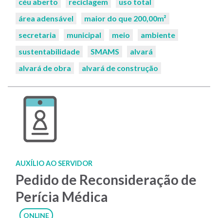
céu aberto
reciclagem
uso total
área adensável
maior do que 200,00m²
secretaria
municipal
meio
ambiente
sustentabilidade
SMAMS
alvará
alvará de obra
alvará de construção
AUXÍLIO AO SERVIDOR
Pedido de Reconsideração de
Perícia Médica
ONLINE