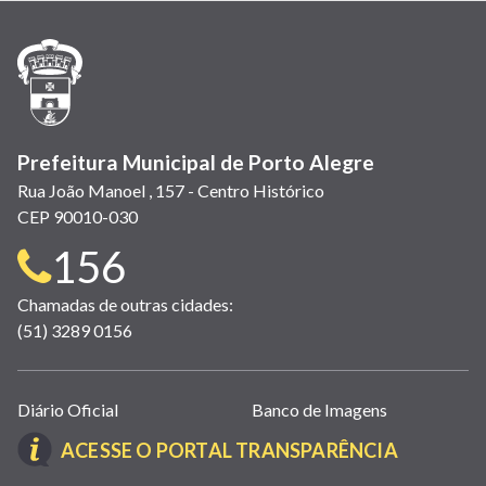
nova
nova
nova
abre
nova
nova
nova
janela)
janela)
janela)
em
janela)
janela)
janela)
nova
janela)
Prefeitura Municipal de Porto Alegre
Rua João Manoel , 157 - Centro Histórico
CEP 90010-030
Telefone
156
para
Chamadas de outras cidades:
(51) 3289 0156
contato:
Links
Diário Oficial
Banco de Imagens
úteis
(LINK
ACESSE O PORTAL TRANSPARÊNCIA
(abrem
ABRE