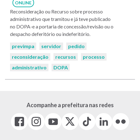
ONLINE
Reconsideração ou Recurso sobre processo
administrativo que tramitou e já teve publicado
no DOPA-e a portaria de concessão/revisão ou o
despacho deferitório ou indeferitório.
Palavras-
previmpa
servidor
pedido
chaves:
reconsideração
recursos
processo
administrativo
DOPA
Acompanhe a prefeitura nas redes
Facebook
Instagram
Youtube
X
Tiktok
LinkedIn
Flickr
(link
(link
(link
(Antigo
(link
(link
(link
abre
abre
abre
Twitter)
abre
abre
abre
em
em
em
(link
em
em
em