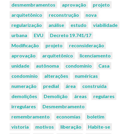
desmembramentos
aprovação
projeto
arquitetônico
reconstrução
nova
regularização
análise
estudo
viabilidade
urbana
EVU
Decreto 19.741/17
Modificação
projeto
reconsideração
aprovação
arquitetônico
licenciamento
unidade
autônoma
condomínio
Casa
condomínio
alterações
numéricas
numeração
predial
área
construída
demolições
Demolição
áreas
regulares
irregulares
Desmembramento
remembramento
economias
boletim
vistoria
motivos
liberação
Habite-se