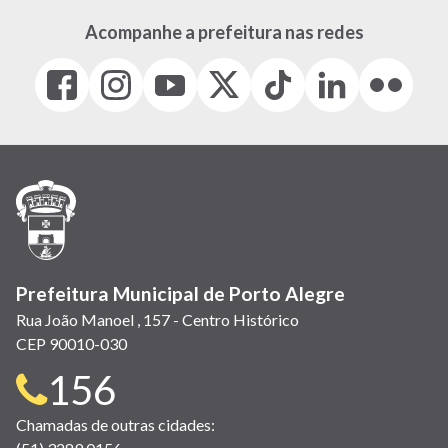
Acompanhe a prefeitura nas redes
Facebook
Instagram
Youtube
X
Tiktok
LinkedIn
Flickr
(link
(link
(link
(Antigo
(link
(link
(link
abre
abre
abre
Twitter)
abre
abre
abre
em
em
em
(link
em
em
em
nova
nova
nova
abre
nova
nova
nova
janela)
janela)
janela)
em
janela)
janela)
janela)
nova
janela)
Prefeitura Municipal de Porto Alegre
Rua João Manoel , 157 - Centro Histórico
CEP 90010-030
Telefone
156
para
Chamadas de outras cidades: