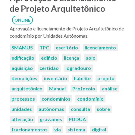
de Projeto Arquitetônico
ONLINE
Aprovação e licenciamento de Projeto Arquitetônico de
condomínio por Unidades Autônomas.
Palavras-
SMAMUS
TPC
escritório
licenciamento
chaves:
edificação
edificio
licença
solo
aquisição
certidão
logradouro
demolições
inventário
habilite
projeto
arquitetônico
Manual
Protocolo
análise
processos
condomínios
condomínio
unidades
autônomas
consulta
sobre
alteração
gravames
PDDUA
fracionamentos
via
sistema
digital