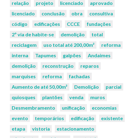
relação
projeto
licenciado
aprovado
licenciado
conclusão
obra
consultiva
código
edificações
CCCE
fundações
2º via de habite-se
demolição
total
reciclagem
uso total até 200,00m²
reforma
interna
Tapumes
galpões
Andaimes
demolição
reconstrução
reparos
marquises
reforma
fachadas
Aumento de até 50,00m²
Demolição
parcial
quiosques
plantões
venda
muros
Desmembramento
unificação
economias
evento
temporários
edificação
existente
etapa
vistoria
estacionamento