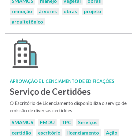
Palavras-
SMAMUS
manejo
vegetal
obras
chaves:
remoção
árvores
obras
projeto
arquitetônico
APROVAÇÃO E LICENCIAMENTO DE EDIFICAÇÕES
Serviço de Certidões
O Escritório de Licenciamento disponibiliza o serviço de
emissão de diversas certidões
Palavras-
SMAMUS
FMDU
TPC
Serviços
chaves:
certidão
escritório
licenciamento
Ação