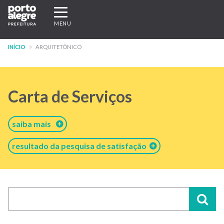
Pular
Expandir/recolher
para
navegação
MENU
o
conteúdo
INÍCIO
ARQUITETÔNICO
principal
Carta de Serviços
saiba mais
resultado da pesquisa de satisfação