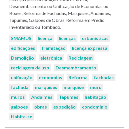
Desmembramento ou Unificação de Economias ou
Boxes, Reforma de Fachadas, Marquises, Andaimes,
Tapumes, Galpões de Obras, Reforma em Prédio
Inventariado ou Tombado.
Palavras-
SMAMUS
licença
licenças
urbanísticas
chaves:
edificações
tramitação
licença expressa
Demolição
eletrônica
Reciclagem
reciclagem de uso
Desmembramento
unificação
economias
Reforma
fachadas
fachada
marquises
marquise
muro
muros
Andaimes
Tapumes
habitação
galpoes
obras
expedição
condominio
Habite-se