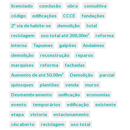
licenciado
conclusão
obra
consultiva
código
edificações
CCCE
fundações
2º via de habite-se
demolição
total
reciclagem
uso total até 200,00m²
reforma
interna
Tapumes
galpões
Andaimes
demolição
reconstrução
reparos
marquises
reforma
fachadas
Aumento de até 50,00m²
Demolição
parcial
quiosques
plantões
venda
muros
Desmembramento
unificação
economias
evento
temporários
edificação
existente
etapa
vistoria
estacionamento
céu aberto
reciclagem
uso total