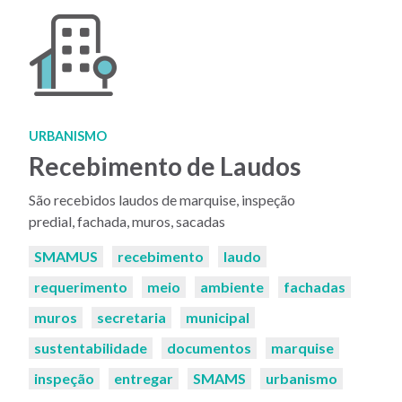
URBANISMO
Recebimento de Laudos
São recebidos laudos de marquise, inspeção
predial, fachada, muros, sacadas
Palavras-
SMAMUS
recebimento
laudo
chaves:
requerimento
meio
ambiente
fachadas
muros
secretaria
municipal
sustentabilidade
documentos
marquise
inspeção
entregar
SMAMS
urbanismo