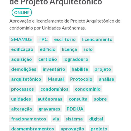
de Projeto Arquitetônico
ONLINE
Aprovação e licenciamento de Projeto Arquitetônico de
condomínio por Unidades Autônomas.
Palavras-
SMAMUS
TPC
escritório
licenciamento
chaves:
edificação
edificio
licença
solo
aquisição
certidão
logradouro
demolições
inventário
habilite
projeto
arquitetônico
Manual
Protocolo
análise
processos
condomínios
condomínio
unidades
autônomas
consulta
sobre
alteração
gravames
PDDUA
fracionamentos
via
sistema
digital
desmembramentos
aprovação
projeto