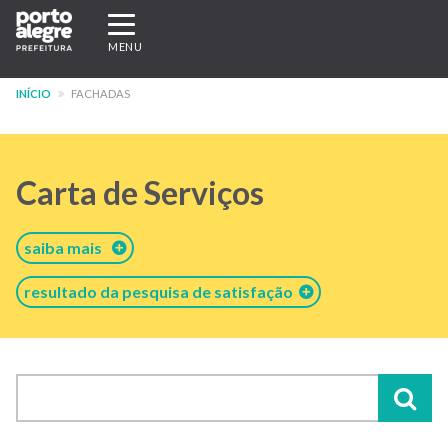
Pular
Expandir/recolher
para
navegação
MENU
o
conteúdo
INÍCIO
FACHADAS
principal
Carta de Serviços
saiba mais
resultado da pesquisa de satisfação