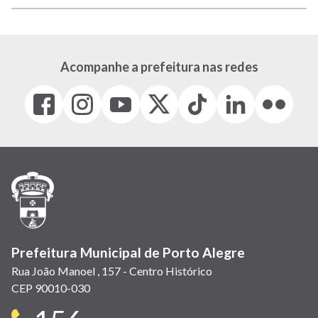
Acompanhe a prefeitura nas redes
Facebook
Instagram
Youtube
X
Tiktok
LinkedIn
Flickr
(link
(link
(link
(Antigo
(link
(link
(link
abre
abre
abre
Twitter)
abre
abre
abre
em
em
em
(link
em
em
em
nova
nova
nova
abre
nova
nova
nova
janela)
janela)
janela)
em
janela)
janela)
janela)
nova
janela)
Prefeitura Municipal de Porto Alegre
Rua João Manoel , 157 - Centro Histórico
CEP 90010-030