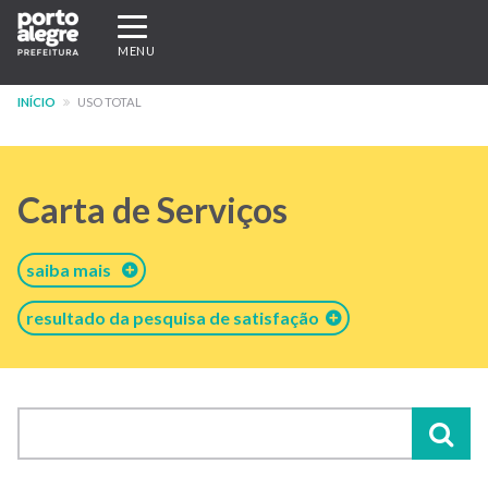
Pular
Expandir/recolher
para
navegação
MENU
o
conteúdo
INÍCIO
USO TOTAL
principal
Carta de Serviços
saiba mais
resultado da pesquisa de satisfação