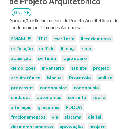
de Projeto Arquitetônico
ONLINE
Aprovação e licenciamento de Projeto Arquitetônico de
condomínio por Unidades Autônomas.
Palavras-
SMAMUS
TPC
escritório
licenciamento
chaves:
edificação
edificio
licença
solo
aquisição
certidão
logradouro
demolições
inventário
habilite
projeto
arquitetônico
Manual
Protocolo
análise
processos
condomínios
condomínio
unidades
autônomas
consulta
sobre
alteração
gravames
PDDUA
fracionamentos
via
sistema
digital
desmembramentos
aprovação
projeto