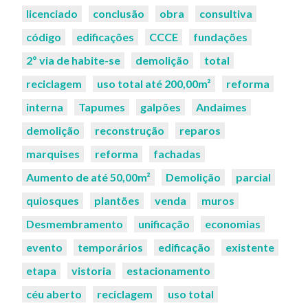
licenciado
conclusão
obra
consultiva
código
edificações
CCCE
fundações
2º via de habite-se
demolição
total
reciclagem
uso total até 200,00m²
reforma
interna
Tapumes
galpões
Andaimes
demolição
reconstrução
reparos
marquises
reforma
fachadas
Aumento de até 50,00m²
Demolição
parcial
quiosques
plantões
venda
muros
Desmembramento
unificação
economias
evento
temporários
edificação
existente
etapa
vistoria
estacionamento
céu aberto
reciclagem
uso total