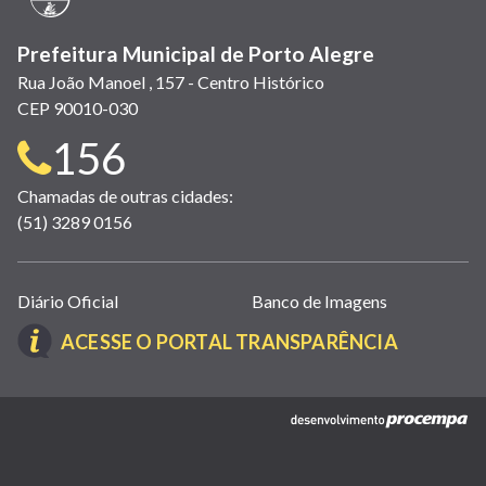
Prefeitura Municipal de Porto Alegre
Rua João Manoel , 157 - Centro Histórico
CEP 90010-030
Telefone
156
para
Chamadas de outras cidades:
(51) 3289 0156
contato:
Links
Diário Oficial
Banco de Imagens
úteis
(LINK
ACESSE O PORTAL TRANSPARÊNCIA
(abrem
ABRE
em
EM
nova
(link
NOVA
janela)
abre
JANELA)
em