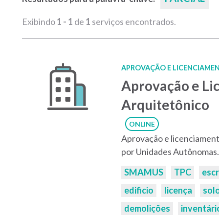
Exibindo
1 - 1
de
1
serviços encontrados.
APROVAÇÃO E LICENCIAMEN
Aprovação e Li
Arquitetônico
ONLINE
Aprovação e licenciament
por Unidades Autônomas.
Palavras-
SMAMUS
TPC
escr
chaves:
edificio
licença
sol
demolições
inventári