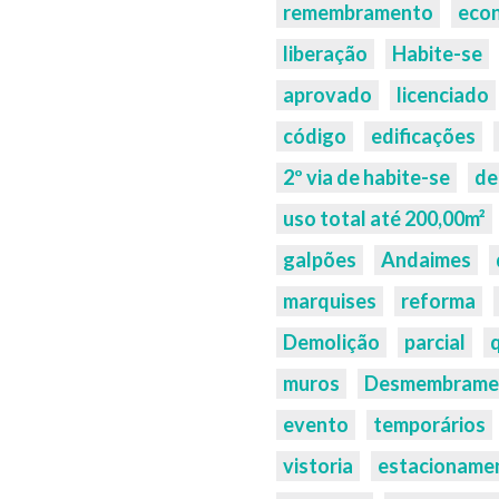
remembramento
eco
liberação
Habite-se
aprovado
licenciado
código
edificações
2º via de habite-se
de
uso total até 200,00m²
galpões
Andaimes
marquises
reforma
Demolição
parcial
muros
Desmembrame
evento
temporários
vistoria
estacioname