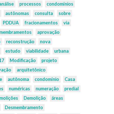
análise
processos
condomínios
autônomas
consulta
sobre
PDDUA
fracionamentos
via
membramentos
aprovação
o
reconstrução
nova
estudo
viabilidade
urbana
17
Modificação
projeto
vação
arquitetônico
e
autônoma
condomínio
Casa
es
numéricas
numeração
predial
molições
Demolição
áreas
Desmembramento