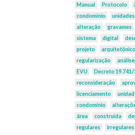
Manual
Protocolo
condomínio
unidades
alteração
gravames
sistema
digital
des
projeto
arquitetônic
regularização
análise
EVU
Decreto 19.741/
reconsideração
apro
licenciamento
unidad
condomínio
alteraçõ
área
construída
de
regulares
irregulares