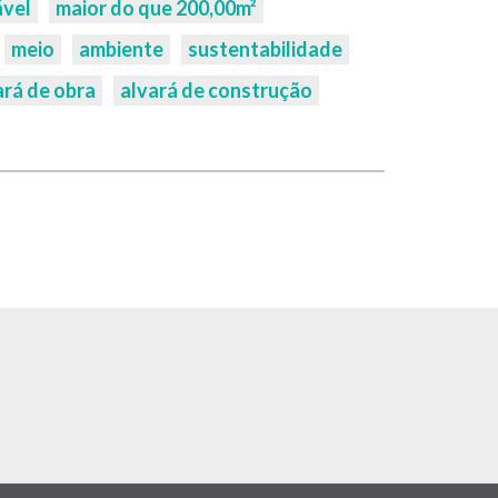
ável
maior do que 200,00m²
meio
ambiente
sustentabilidade
ará de obra
alvará de construção