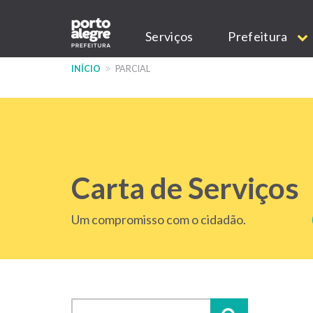
Pular
Main
para
Serviços
Prefeitura
o
navigation
conteúdo
INÍCIO
PARCIAL
principal
Carta de Serviços
Um compromisso com o cidadão.