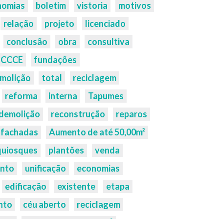
nomias
boletim
vistoria
motivos
relação
projeto
licenciado
conclusão
obra
consultiva
CCCE
fundações
molição
total
reciclagem
reforma
interna
Tapumes
demolição
reconstrução
reparos
fachadas
Aumento de até 50,00m²
quiosques
plantões
venda
nto
unificação
economias
edificação
existente
etapa
nto
céu aberto
reciclagem