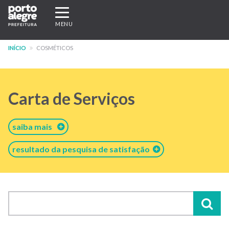
Pular
Expandir/recolher
para
navegação
MENU
o
conteúdo
INÍCIO
COSMÉTICOS
principal
Carta de Serviços
saiba mais
resultado da pesquisa de satisfação