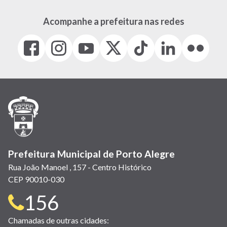
Acompanhe a prefeitura nas redes
Facebook
Instagram
Youtube
X
Tiktok
LinkedIn
Flickr
(link
(link
(link
(Antigo
(link
(link
(link
abre
abre
abre
Twitter)
abre
abre
abre
em
em
em
(link
em
em
em
nova
nova
nova
abre
nova
nova
nova
janela)
janela)
janela)
em
janela)
janela)
janela)
nova
janela)
Prefeitura Municipal de Porto Alegre
Rua João Manoel , 157 - Centro Histórico
CEP 90010-030
Telefone
156
para
Chamadas de outras cidades: