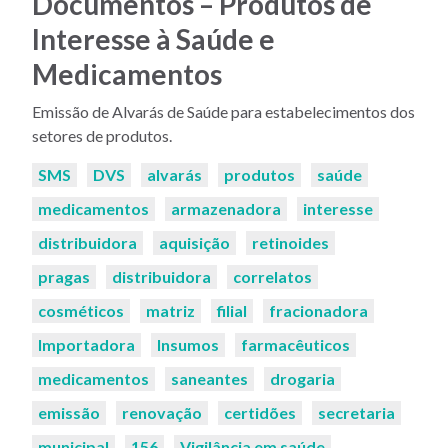
Documentos – Produtos de
Interesse à Saúde e
Medicamentos
Emissão de Alvarás de Saúde para estabelecimentos dos
setores de produtos.
Palavras-
SMS
DVS
alvarás
produtos
saúde
chaves:
medicamentos
armazenadora
interesse
distribuidora
aquisição
retinoides
pragas
distribuidora
correlatos
cosméticos
matriz
filial
fracionadora
Importadora
Insumos
farmacêuticos
medicamentos
saneantes
drogaria
emissão
renovação
certidões
secretaria
municipal
156
Vigilância em saúde