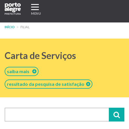
Pular
Expandir/recolher
para
navegação
MENU
o
conteúdo
INÍCIO
FILIAL
principal
Carta de Serviços
saiba mais
resultado da pesquisa de satisfação