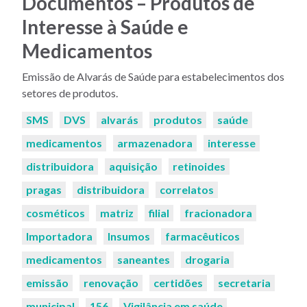
Documentos – Produtos de
Interesse à Saúde e
Medicamentos
Emissão de Alvarás de Saúde para estabelecimentos dos
setores de produtos.
Palavras-
SMS
DVS
alvarás
produtos
saúde
chaves:
medicamentos
armazenadora
interesse
distribuidora
aquisição
retinoides
pragas
distribuidora
correlatos
cosméticos
matriz
filial
fracionadora
Importadora
Insumos
farmacêuticos
medicamentos
saneantes
drogaria
emissão
renovação
certidões
secretaria
municipal
156
Vigilância em saúde