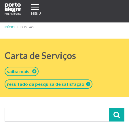
Pular
Expandir/recolher
para
navegação
MENU
o
conteúdo
INÍCIO
POMBAS
principal
Carta de Serviços
saiba mais
resultado da pesquisa de satisfação