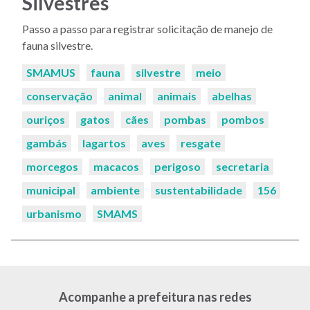
Silvestres
Passo a passo para registrar solicitação de manejo de
fauna silvestre.
Palavras-
SMAMUS
fauna
silvestre
meio
chaves:
conservação
animal
animais
abelhas
ouriços
gatos
cães
pombas
pombos
gambás
lagartos
aves
resgate
morcegos
macacos
perigoso
secretaria
municipal
ambiente
sustentabilidade
156
urbanismo
SMAMS
Acompanhe a prefeitura nas redes