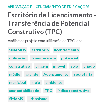
APROVAÇÃO E LICENCIAMENTO DE EDIFICAÇÕES
Escritório de Licenciamento -
Transferência de Potencial
Construtivo (TPC)
Análise de projeto com utilização de TPC local
Palavras-
SMAMUS
escritório
licenciamento
chaves:
utilização
transferência
potencial
construtivo
origem
imóvel
solo
criado
médio
grande
Adensamento
secretaria
municipal
meio
ambiente
sustentabilidade
TPC
índice construtivo
SMAMS
urbanismo