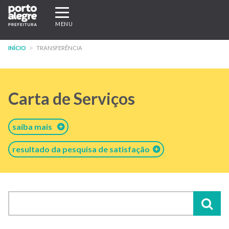
Pular
Expandir/recolher
para
navegação
MENU
o
conteúdo
INÍCIO
TRANSFERÊNCIA
principal
Carta de Serviços
saiba mais
resultado da pesquisa de satisfação