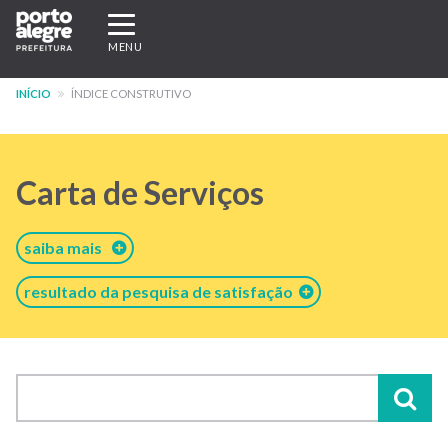
Pular
Expandir/recolher
para
navegação
MENU
o
conteúdo
INÍCIO
ÍNDICE CONSTRUTIVO
principal
Carta de Serviços
saiba mais
resultado da pesquisa de satisfação