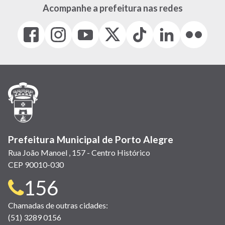
Acompanhe a prefeitura nas redes
Facebook
Instagram
Youtube
X
Tiktok
LinkedIn
Flickr
(link
(link
(link
(Antigo
(link
(link
(link
abre
abre
abre
Twitter)
abre
abre
abre
em
em
em
(link
em
em
em
nova
nova
nova
abre
nova
nova
nova
janela)
janela)
janela)
em
janela)
janela)
janela)
nova
janela)
Prefeitura Municipal de Porto Alegre
Rua João Manoel , 157 - Centro Histórico
CEP 90010-030
Telefone
156
para
Chamadas de outras cidades:
(51) 3289 0156