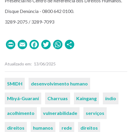
Presencial no Centro de Referência dos Direitos Humanos.
Disque Denúncia - 0800 642 0100.
3289-2075 / 3289-7093
Print
Email
Facebook
Twitter
WhatsApp
Share
Atualizado em
13/06/2025
Palavras-
SMIDH
desenvolvimento humano
chaves
Mbyá-Guaraní
Charruas
Kaingang
índio
acolhimento
vulnerabilidade
serviços
direitos
humanos
rede
direitos