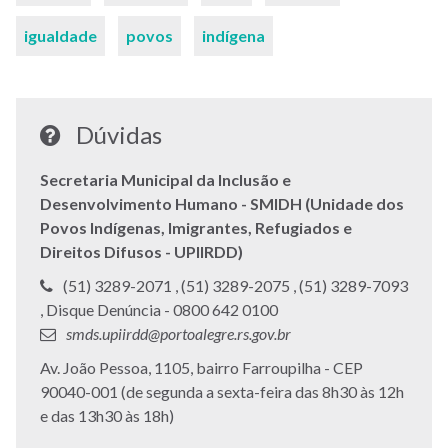
igualdade
povos
indígena
Dúvidas
Secretaria Municipal da Inclusão e
Desenvolvimento Humano - SMIDH (Unidade dos
Povos Indígenas, Imigrantes, Refugiados e
Direitos Difusos - UPIIRDD)
Telefone:
Telefone:
Telefone:
(51) 3289-2071 ,
(51) 3289-2075 ,
(51) 3289-7093
Telefone:
,
Disque Denúncia - 0800 642 0100
E-
smds.upiirdd@portoalegre.rs.gov.br
mail:
Endereço:
Av. João Pessoa, 1105, bairro Farroupilha - CEP
90040-001 (de segunda a sexta-feira das 8h30 às 12h
e das 13h30 às 18h)