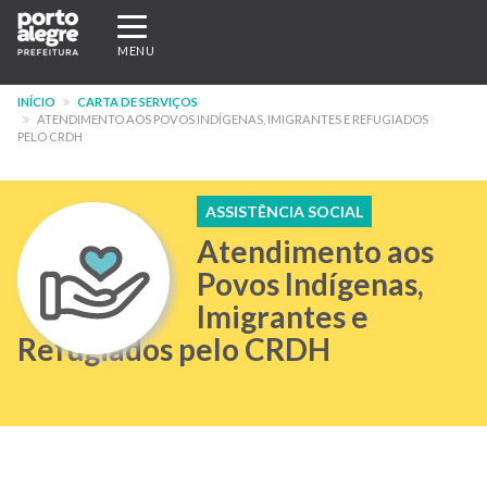
Pular
Expandir/recolher
para
navegação
MENU
o
conteúdo
INÍCIO
CARTA DE SERVIÇOS
principal
ATENDIMENTO AOS POVOS INDÍGENAS, IMIGRANTES E REFUGIADOS
PELO CRDH
ASSISTÊNCIA SOCIAL
Atendimento aos
Povos Indígenas,
Imigrantes e
Refugiados pelo CRDH