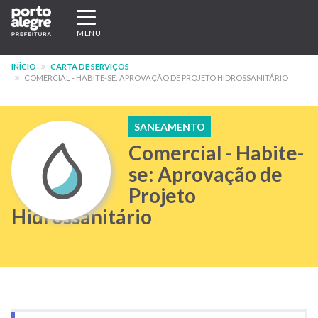
Pular
Expandir/recolher
para
navegação
MENU
o
conteúdo
INÍCIO
CARTA DE SERVIÇOS
principal
COMERCIAL - HABITE-SE: APROVAÇÃO DE PROJETO HIDROSSANITÁRIO
SANEAMENTO
Comercial - Habite-
se: Aprovação de
Projeto
Hidrossanitário