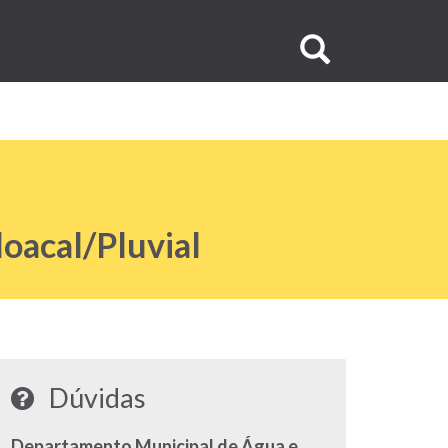
Buscar
no
site
loacal/Pluvial
Dúvidas
Departamento Municipal de Água e