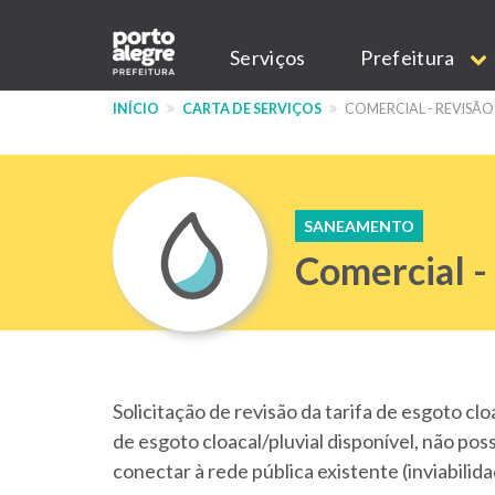
Pular
Main
para
Serviços
Prefeitura
o
navigation
conteúdo
INÍCIO
CARTA DE SERVIÇOS
COMERCIAL - REVISÃO
principal
SANEAMENTO
Comercial -
Solicitação de revisão da tarifa de esgoto clo
de esgoto cloacal/pluvial disponível, não pos
conectar à rede pública existente (inviabilida