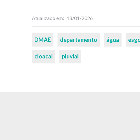
Atualizado em
13/01/2026
Palavras-
DMAE
departamento
água
esg
chaves
cloacal
pluvial