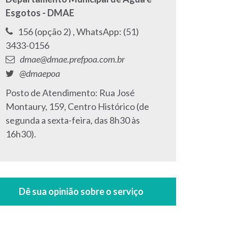
Esgotos - DMAE
Telefone:
Telefone:
156 (opção 2) ,
WhatsApp: (51)
3433-0156
E-
dmae@dmae.prefpoa.com.br
mail:
Twitter:
@dmaepoa
Endereço:
Posto de Atendimento: Rua José
Montaury, 159, Centro Histórico (de
segunda a sexta-feira, das 8h30 às
16h30).