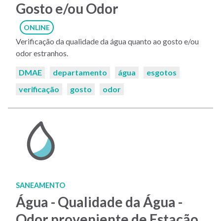
Gosto e/ou Odor
ONLINE
Verificação da qualidade da água quanto ao gosto e/ou
odor estranhos.
Palavras-
DMAE
departamento
água
esgotos
chaves:
verificação
gosto
odor
SANEAMENTO
Água - Qualidade da Água -
Odor proveniente de Estação