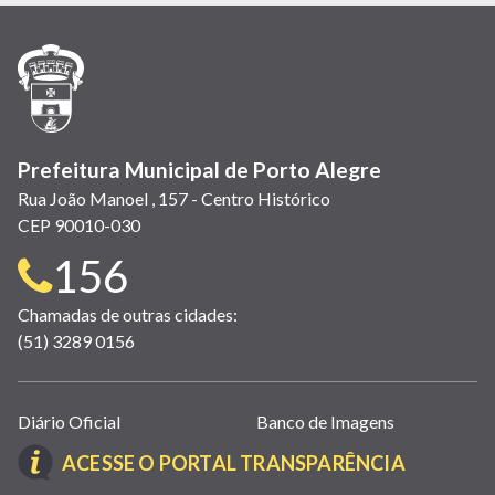
em
em
em
(link
em
em
em
nova
nova
nova
abre
nova
nova
nova
janela)
janela)
janela)
em
janela)
janela)
janela)
nova
janela)
Prefeitura Municipal de Porto Alegre
Rua João Manoel , 157 - Centro Histórico
CEP 90010-030
Telefone
156
para
Chamadas de outras cidades:
(51) 3289 0156
contato:
Links
Diário Oficial
Banco de Imagens
úteis
(LINK
ACESSE O PORTAL TRANSPARÊNCIA
(abrem
ABRE