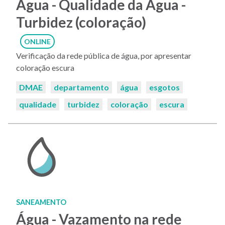
Água - Qualidade da Água -
Turbidez (coloração)
ONLINE
Verificação da rede pública de água, por apresentar
coloração escura
Palavras-
DMAE
departamento
água
esgotos
chaves:
qualidade
turbidez
coloração
escura
SANEAMENTO
Água - Vazamento na rede