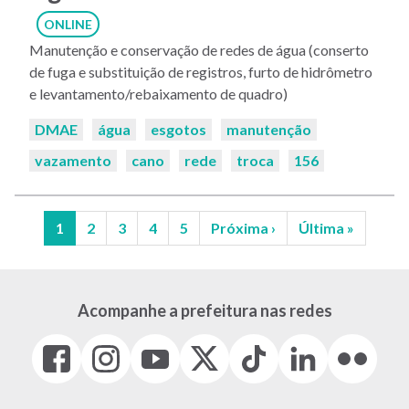
ONLINE
Manutenção e conservação de redes de água (conserto
de fuga e substituição de registros, furto de hidrômetro
e levantamento/rebaixamento de quadro)
Palavras-
DMAE
água
esgotos
manutenção
chaves:
vazamento
cano
rede
troca
156
Página
1
Página
2
Página
3
Página
4
Página
5
Próxima
Próxima ›
Última
Última »
atual
página
página
Paginação
Acompanhe a prefeitura nas redes
Facebook
Instagram
Youtube
X
Tiktok
LinkedIn
Flickr
(link
(link
(link
(Antigo
(link
(link
(link
abre
abre
abre
Twitter)
abre
abre
abre