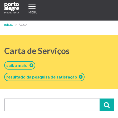
Pular
Expandir/recolher
para
navegação
MENU
o
conteúdo
INÍCIO
ÁGUA
principal
Carta de Serviços
saiba mais
resultado da pesquisa de satisfação