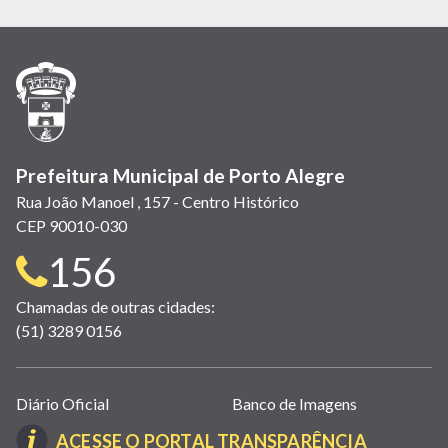
em
em
em
(link
em
em
em
nova
nova
nova
abre
nova
nova
nova
janela)
janela)
janela)
em
janela)
janela)
janela)
nova
janela)
Prefeitura Municipal de Porto Alegre
Rua João Manoel , 157 - Centro Histórico
CEP 90010-030
Telefone
156
para
Chamadas de outras cidades:
(51) 3289 0156
contato:
Links
Diário Oficial
Banco de Imagens
úteis
(LINK
ACESSE O PORTAL TRANSPARÊNCIA