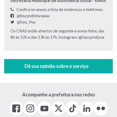
Secretaria Municipal de Assistência Social - SMAS
Telefone:
Confira no anexo a lista de endereços e telefones.
Facebook:
@fascprefeiturapoa
Twitter:
@Fasc_Poa
Endereço:
Os CRAS estão abertos de segunda a sexta-feira, das
8h às 12h e das 13h às 17h. Instagram: @fascprefpoa
Acompanhe a prefeitura nas redes
Facebook
Instagram
Youtube
X
Tiktok
LinkedIn
Flickr
(link
(link
(link
(Antigo
(link
(link
(link
abre
abre
abre
Twitter)
abre
abre
abre