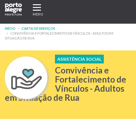
Pular
Expandir/recolher
para
navegação
MENU
o
conteúdo
INÍCIO
CARTA DE SERVIÇOS
principal
CONVIVÊNCIA E FORTALECIMENTO DE VÍNCULOS - ADULTOS EM
SITUAÇÃO DE RUA
ASSISTÊNCIA SOCIAL
Convivência e
Fortalecimento de
Vínculos - Adultos
em Situação de Rua