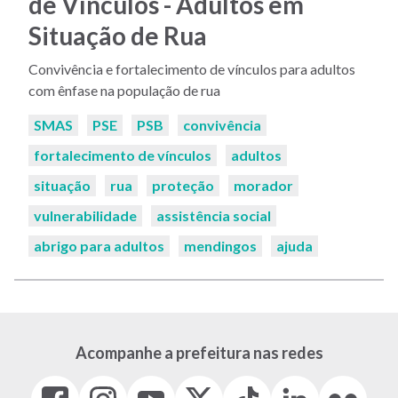
de Vínculos - Adultos em
Situação de Rua
Convivência e fortalecimento de vínculos para adultos
com ênfase na população de rua
Palavras-
SMAS
PSE
PSB
convivência
chaves:
fortalecimento de vínculos
adultos
situação
rua
proteção
morador
vulnerabilidade
assistência social
abrigo para adultos
mendingos
ajuda
Acompanhe a prefeitura nas redes
Facebook
Instagram
Youtube
X
Tiktok
LinkedIn
Flickr