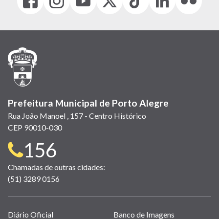
(link
(link
(link
(Antigo
(link
(link
(link
abre
abre
abre
Twitter)
abre
abre
abre
em
em
em
(link
em
em
em
nova
nova
nova
abre
nova
nova
nova
janela)
janela)
janela)
em
janela)
janela)
janela)
nova
janela)
Prefeitura Municipal de Porto Alegre
Rua João Manoel , 157 - Centro Histórico
CEP 90010-030
Telefone
156
para
Chamadas de outras cidades:
(51) 3289 0156
contato:
Links
Diário Oficial
Banco de Imagens