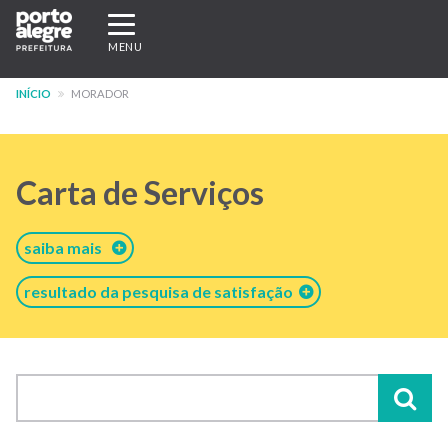
Pular
Expandir/recolher
para
navegação
MENU
o
conteúdo
INÍCIO
MORADOR
principal
Carta de Serviços
saiba mais
resultado da pesquisa de satisfação