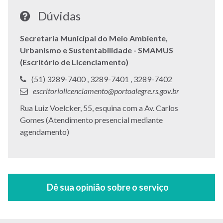
Dúvidas
Secretaria Municipal do Meio Ambiente,
Urbanismo e Sustentabilidade - SMAMUS
(Escritório de Licenciamento)
Telefone:
Telefone:
Telefone:
(51) 3289-7400 ,
3289-7401 ,
3289-7402
E-
escritoriolicenciamento@portoalegre.rs.gov.br
mail:
Endereço:
Rua Luiz Voelcker, 55, esquina com a Av. Carlos
Gomes (Atendimento presencial mediante
agendamento)