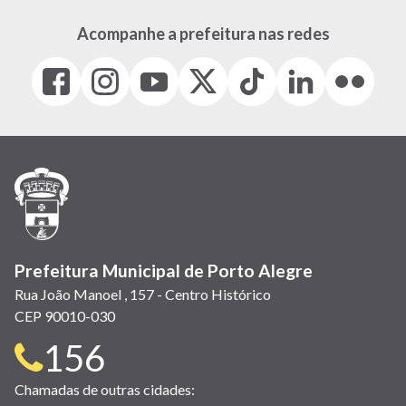
Acompanhe a prefeitura nas redes
Facebook
Instagram
Youtube
X
Tiktok
LinkedIn
Flickr
(link
(link
(link
(Antigo
(link
(link
(link
abre
abre
abre
Twitter)
abre
abre
abre
em
em
em
(link
em
em
em
nova
nova
nova
abre
nova
nova
nova
janela)
janela)
janela)
em
janela)
janela)
janela)
nova
janela)
Prefeitura Municipal de Porto Alegre
Rua João Manoel , 157 - Centro Histórico
CEP 90010-030
Telefone
156
para
Chamadas de outras cidades: