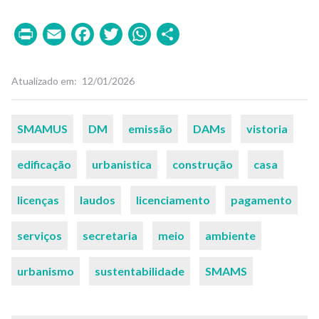
Print
Email
Facebook
Twitter
WhatsApp
Share
Atualizado em
12/01/2026
Palavras-
SMAMUS
DM
emissão
DAMs
vistoria
chaves
edificação
urbanistica
construção
casa
licenças
laudos
licenciamento
pagamento
serviços
secretaria
meio
ambiente
urbanismo
sustentabilidade
SMAMS